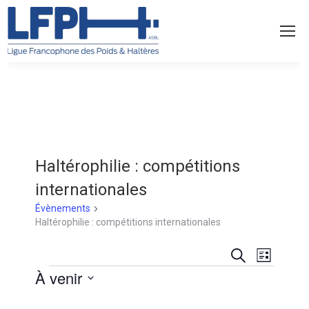
Haltérophilie : compétitions
internationales
Évènements
Haltérophilie : compétitions internationales
Recherch
Navig
Recherche
Liste
Évènements
À venir
et
de
Sélectionnez
navigatio
vues