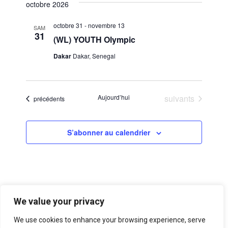
octobre 2026
une
de
Évèn
date.
vues
octobre 31
-
novembre 13
SAM
31
(WL) YOUTH Olympic
Évènemen
Dakar
Dakar, Senegal
Évènements
Aujourd’hui
suivants
Évènements
précédents
S’abonner au calendrier
We value your privacy
We use cookies to enhance your browsing experience, serve