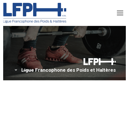
Ligue Francophone des Poids et Haltères
keyboard_arrow_down
Nous appeler