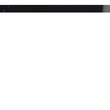
ion ?
à nous contacter :
cation Support