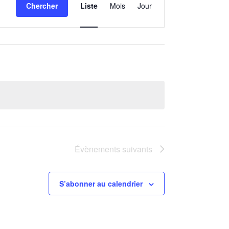
Chercher
Liste
Mois
Jour
de
vues
Évènement
Évènements
suivants
S’abonner au calendrier