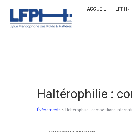
ACCUEIL
LFPH
Haltérophilie : c
Évènements
Haltérophilie : compétitions internat
Recherche
Saisir