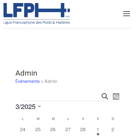
Admin
Évènements
Admin
Recherch
Navig
Recherche
Mois
Évènements
3/2025
et
de
Sélectionnez
navigatio
vues
Calendrier
L
LUNDI
M
MARDI
M
MERCREDI
J
JEUDI
V
VENDREDI
S
SAMEDI
D
DIMANCHE
une
de
Évèn
0
0
0
0
0
1
0
de
24
25
26
27
28
1
2
date.