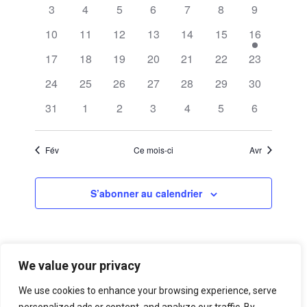
vues
évènements
évènements
évènements
évènements
évènements
évènement
évènement
Évènements
0
0
0
0
0
0
0
3
4
5
6
7
8
9
Évènemen
évènements
évènements
évènements
évènements
évènements
évènements
évènement
0
0
0
0
0
0
1
10
11
12
13
14
15
16
évènements
évènements
évènements
évènements
évènements
évènements
évènement
0
0
0
0
0
0
0
17
18
19
20
21
22
23
évènements
évènements
évènements
évènements
évènements
évènements
évènement
0
0
0
0
0
0
0
24
25
26
27
28
29
30
évènements
évènements
évènements
évènements
évènements
évènements
évènement
0
0
0
0
0
0
0
31
1
2
3
4
5
6
évènements
évènements
évènements
évènements
évènements
évènements
évènement
Fév
Ce mois-ci
Avr
S’abonner au calendrier
We value your privacy
We use cookies to enhance your browsing experience, serve