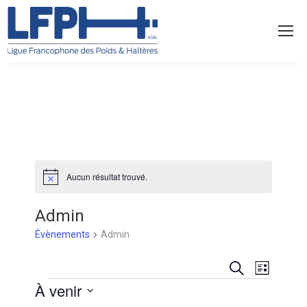
Aucun résultat trouvé.
Notice
Admin
Évènements
Admin
Recherch
Navig
Recherche
Liste
Évènements
À venir
et
de