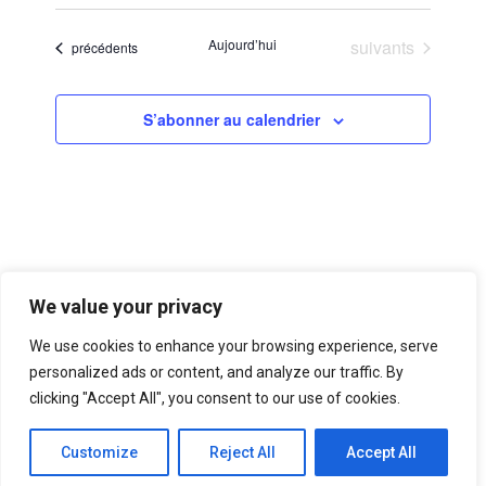
Sélectionnez
navigatio
vues
une
de
Évènements
Aujourd’hui
suivants
Évènements
Évèn
précédents
date.
vues
Évènemen
S’abonner au calendrier
We value your privacy
We use cookies to enhance your browsing experience, serve
personalized ads or content, and analyze our traffic. By
clicking "Accept All", you consent to our use of cookies.
Customize
Reject All
Accept All