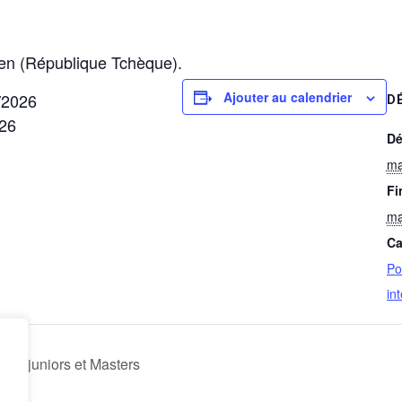
n (République Tchèque).
Ajouter au calendrier
1/2026
D
026
Dé
ma
Fi
ma
Ca
Po
in
bjuniors et Masters