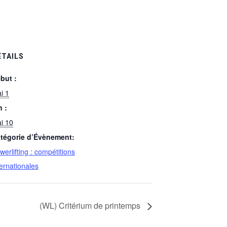
ÉTAILS
but :
i 1
n :
i 10
tégorie d’Évènement:
werlifting : compétitions
ternationales
(WL) Critérium de printemps