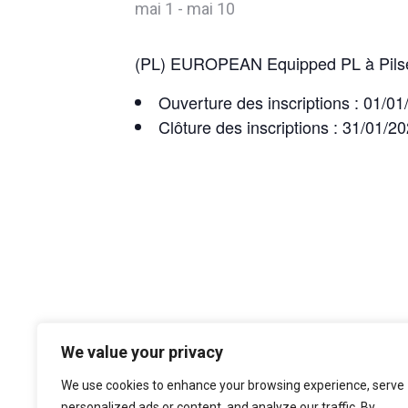
mai 1
-
mai 10
(PL) EUROPEAN Equipped PL à Pilse
Ouverture des inscriptions : 01/0
Clôture des inscriptions : 31/01/2
We value your privacy
(PL) CHAMPIONNATS DE BELGIQUE Su
We use cookies to enhance your browsing experience, serve
personalized ads or content, and analyze our traffic. By