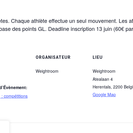
ètes. Chaque athlète effectue un seul mouvement. Les at
ase des points GL. Deadline inscription 13 juin (60€ pa
ORGANISATEUR
LIEU
Weightroom
Weightroom
Atealaan 4
Herentals
,
2200
Belg
 d’Évènement:
Google Map
g : compétitions